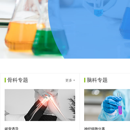
骨科专题
脑科专题
更多 +
破骨诱导
神经细胞分离