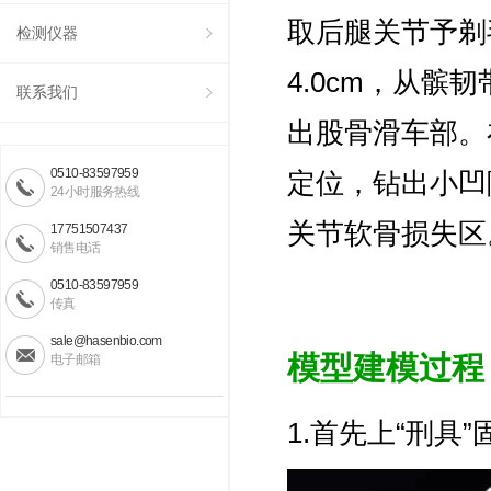
取后腿关节予剃
检测仪器
4.0cm，从
联系我们
出股骨滑车部。
0510-83597959
定位，钻出小凹陷
24小时服务热线
关节软骨损失区
17751507437
销售电话
0510-83597959
传真
sale@hasenbio.com
模型建模过程
电子邮箱
1.首先上“刑具