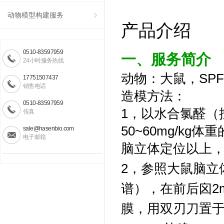
动物模型构建服务
产品介绍
0510-83597959
一、服务简介
24小时服务热线
动
物：大
鼠
，SP
17751507437
销售电话
造模方法：
0510-83597959
1，以水合氯醛（按
传真
50~60mg/k
sale@hasenbio.com
电子邮箱
脑立体定位以上
2，
参照大鼠脑立
谱），在前后囟2
膜，用双刃刀置于